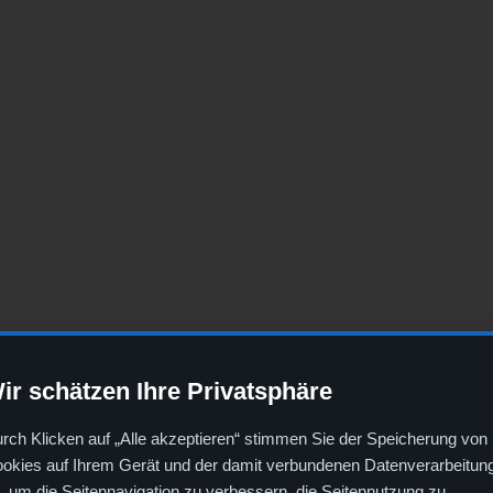
ir schätzen Ihre Privatsphäre
teht außer Frage. Dass dies zwangsläufig einen bestimmten
rch Klicken auf „Alle akzeptieren“ stimmen Sie der Speicherung von
eidung sollte auf einer objektiven Analyse beruhen – nicht
okies auf Ihrem Gerät und der damit verbundenen Datenverarbeitun
, um die Seitennavigation zu verbessern, die Seitennutzung zu