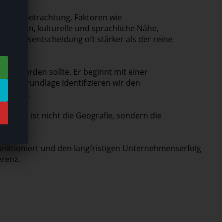
lichen Betrachtung. Faktoren wie
rderungen, kulturelle und sprachliche Nähe,
duktionsentscheidung oft stärker als der reine
gert werden sollte. Er beginnt mit einer
ieser Grundlage identifizieren wir den
g bietet.
eidend ist nicht die Geografie, sondern die
higkeit.
il funktioniert und den langfristigen Unternehmenserfolg
erenz.