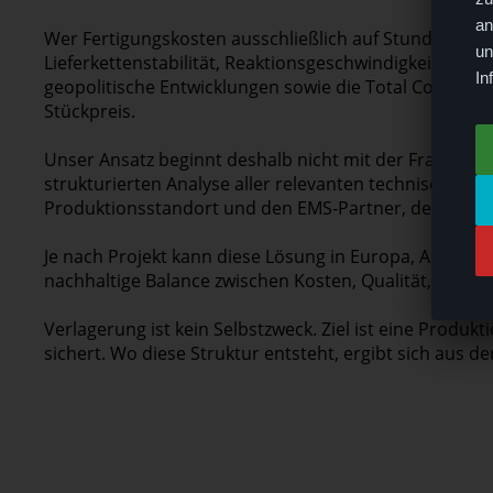
an
Wer Fertigungskosten ausschließlich auf Stundensätze
un
Lieferkettenstabilität, Reaktionsgeschwindigkeit bei Q
In
geopolitische Entwicklungen sowie die Total Cost of O
Stückpreis.
Unser Ansatz beginnt deshalb nicht mit der Frage, in 
strukturierten Analyse aller relevanten technischen, w
Produktionsstandort und den EMS-Partner, der für den
Je nach Projekt kann diese Lösung in Europa, Asien od
nachhaltige Balance zwischen Kosten, Qualität, Versorg
Verlagerung ist kein Selbstzweck. Ziel ist eine Produkt
sichert. Wo diese Struktur entsteht, ergibt sich aus d