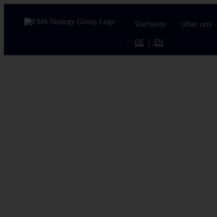
Startseite
Über uns
DE
EN
|
Nicht jede Verlager
führt nach Osten
Der richtige Fertigungsstandort ergibt sich aus
der Analyse — nicht aus einer geografischen Präf