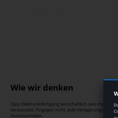
Expertise anfragen
Wie wir denken
W
Dass Elektronikfertigung wirtschaftlich sein muss, s
Du
voraussetzt, hingegen nicht. Jede Verlagerungsentsch
Co
Kostenvorteilen.
zu